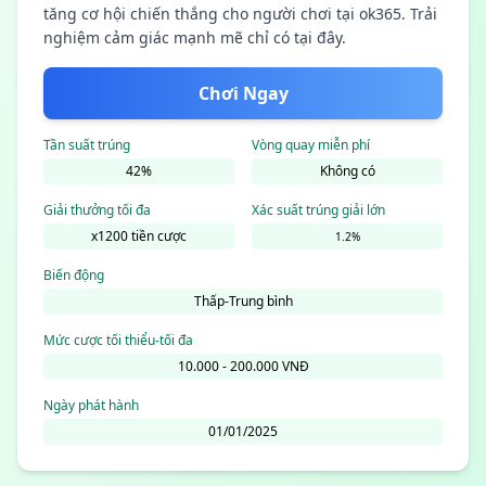
tăng cơ hội chiến thắng cho người chơi tại ok365. Trải
nghiệm cảm giác mạnh mẽ chỉ có tại đây.
Chơi Ngay
Tần suất trúng
Vòng quay miễn phí
42%
Không có
Giải thưởng tối đa
Xác suất trúng giải lớn
x1200 tiền cược
1.2%
Biến động
Thấp-Trung bình
Mức cược tối thiểu-tối đa
10.000 - 200.000 VNĐ
Ngày phát hành
01/01/2025